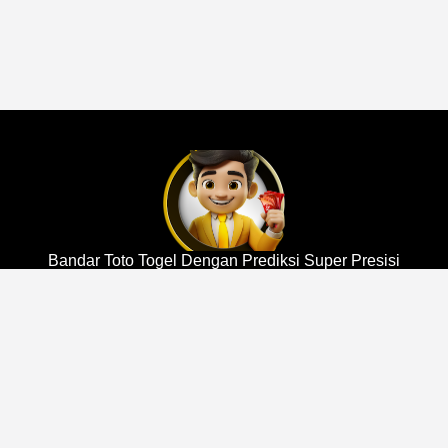
Bandar Toto Togel Dengan Prediksi Super Presisi
100% Aman & Nyaman
BANDAR TOTO TOGEL
Support
About Us
Order Status
About Us
Contact Us
Accessibility