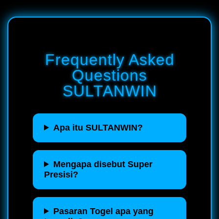
Frequently Asked
Questions
SULTANWIN
Apa itu SULTANWIN?
Mengapa disebut Super
Presisi?
Pasaran Togel apa yang