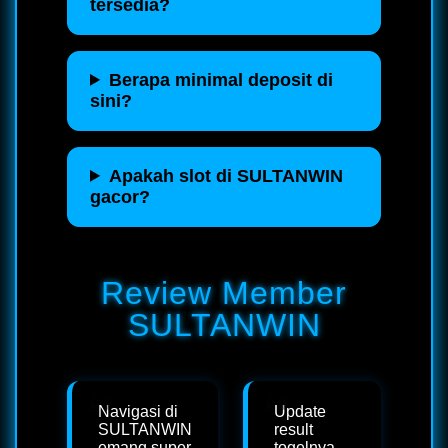
tersedia?
Berapa minimal deposit di
sini?
Apakah slot di SULTANWIN
gacor?
Review Member
SULTANWIN
Navigasi di
Update
SULTANWIN
result
emang super
togelnya