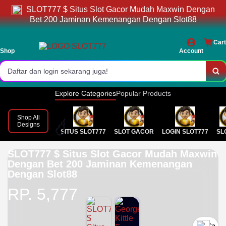
SLOT777 $ Situs Slot Gacor Mudah Maxwin Dengan
Akses login cepat dan stabil.
Bet 200 Jaminan Kemenangan Dengan Slot88
Pasaran lengkap & result resmi.
Cart
Bonus menarik setiap hari!
Shop
Account
Daftar dan login sekarang juga!
Explore Categories
Popular Products
⚡️
Shop All
Designs
SITUS SLOT777
SLOT GACOR
LOGIN SLOT777
SL
SLOT777 $ Situs Slot Gacor Mudah Maxwin
Dengan Bet 200 Jaminan Kemenangan
Dengan Slot88
RP. 5,777