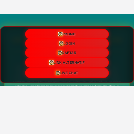
PROMO
SLOT777 $ Situs Slot Gacor Mudah Maxwin Dengan Bet 200
Jaminan Kemenangan Dengan Slot88
LOGIN
DAFTAR
LINK ALTERNATIF
Bagi pencinta permainan slot gacor yang menginginkan satu gerbang masuk ke
beragam hiburan berkelas,
SLOT777
hadir sebagai fraksi login eksklusif yang
LIVE CHAT
menjawab kebutuhan tersebut. Platform ini bukan sekadar situs biasa, melainkan
ekosistem terpadu yang merangkum slot gacor dan toto togel terbaik hari ini dalam
satu atap. Tampilannya yang responsif memastikan setiap putaran slot ataupun
pengecekan nomor togel berjalan mulus, baik di gawai maupun desktop. Inilah
jawaban atas pertanyaan banyak pemain: di mana menemukan akses cepat, aman,
dan kaya variasi permainan? Jawabannya tertuju pada satu nama, SLOT GACOR,
yang sejak awal membangun reputasi sebagai penyedia layanan terdepan.
⚡️
Soalan yang paling sering muncul adalah tentang cara
login SLOT777
dan
keamanannya. Proses masuk ke dalam sistem situs SLOT777 dirancang sesimpel
mungkin tanpa mengorbankan proteksi data. Pengguna cukup menyiapkan kredensial
terdaftar, lalu mengunjungi laman utama atau link SLOT777 resmi yang selalu