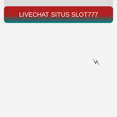
LIVECHAT SITUS SLOT777
💧