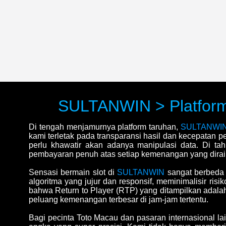
SULTANWIN > Platform 
Di tengah menjamurnya platform taruhan,
SULTANWI
kami terletak pada transparansi hasil dan kecepatan 
perlu khawatir akan adanya manipulasi data. Di 
pembayaran penuh atas setiap kemenangan yang dirai
Sensasi bermain slot di
SULTANWIN
sangat berbeda b
algoritma yang jujur dan responsif, meminimalisir ris
bahwa Return to Player (RTP) yang ditampilkan adala
peluang kemenangan terbesar di jam-jam tertentu.
Bagi pecinta Toto Macau dan pasaran internasional la