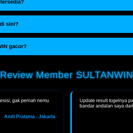
tersedia?
di sini?
WIN gacor?
Review Member SULTANWI
sisi, gak pernah nemu
Update result togelnya pa
bandar andalan saya dari
Andi Pratama - Jakarta