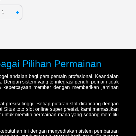
y
+
agai Pilihan Permainan
ogel andalan bagi para pemain profesional. Keandalan
. Dengan sistem yang terintegrasi penuh, pemain tidak
aga kepercayaan member dengan memberikan jaminan
 presisi tinggi. Setiap putaran slot dirancang dengan
 Situs toto slot online super presisi, kami memastikan
er untuk memilih permainan mana yang sedang memiliki
kebutuhan ini dengan menyediakan sistem pembaruan