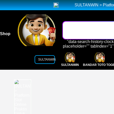
SULTANWIN > Platform Slot Online Prakti
Shop
"data-search-history-clock
placeholder="" tabIndex="1"
SULTANWIN
SULTANWIN
BANDAR TOTO TOG