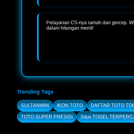
Pelayanan CS-nya ramah dan gercep. WD
dalam hitungan menit!
Trending Tags
SULTANWIN
IKON TOTO
DAFTAR TOTO TO
TOTO SUPER PRESISI
Situs TOGEL TERPERC