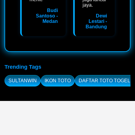
jaya.
Budi
Santoso -
Dewi
Medan
Lestari -
Bandung
Trending Tags
SULTANWIN
IKON TOTO
DAFTAR TOTO TOGEL 