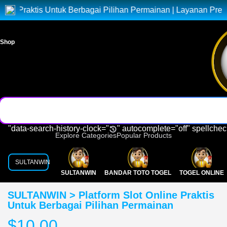
ktis Untuk Berbagai Pilihan Permainan | Layanan Premium Un
Shop
"data-search-history-clock="
" autocomplete="off" spellcheck
Explore Categories
Popular Products
SULTANWIN
SULTANWIN
BANDAR TOTO TOGEL
TOGEL ONLINE
SULTANWIN > Platform Slot Online Praktis
Untuk Berbagai Pilihan Permainan
$10.00