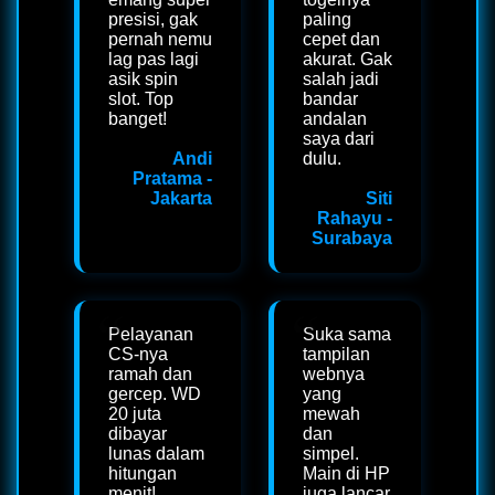
presisi, gak
paling
pernah nemu
cepet dan
lag pas lagi
akurat. Gak
asik spin
salah jadi
slot. Top
bandar
banget!
andalan
saya dari
Andi
dulu.
Pratama -
Jakarta
Siti
Rahayu -
Surabaya
Pelayanan
Suka sama
CS-nya
tampilan
ramah dan
webnya
gercep. WD
yang
20 juta
mewah
dibayar
dan
lunas dalam
simpel.
hitungan
Main di HP
menit!
juga lancar