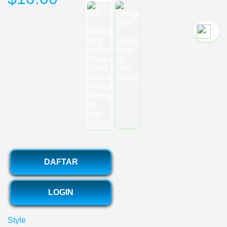
`2
DAFTAR
LOGIN
Style