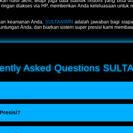
 hasil akhir, tetapi juga data statistik historis yang bisa 
etap ringan diakses via HP, memberikan Anda keleluasaan untu
n dan keamanan Anda.
SULTANWIN
adalah jawaban bagi siap
runtungan Anda, dan biarkan sistem super presisi kami membaw
ently Asked Questions SUL
Presisi?