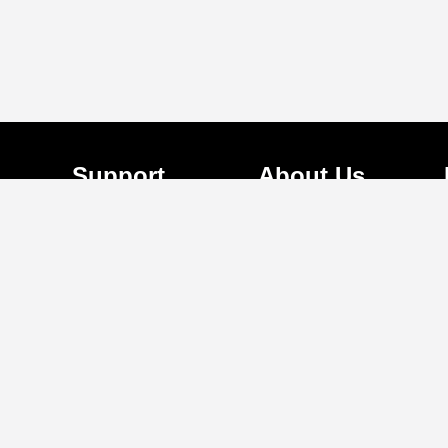
Support
About Us
Order Status
About Us
Contact Us
Accessibility
Coupon Codes
Create a Dashery
uper
FAQ
Store
Free Shipping
Careers
Refunds & Returns
Hire an Artist
Shipping Info
Social Responsibility
Size Chart
TeePublic Reviews