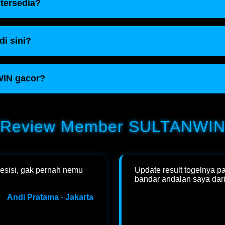
tersedia?
di sini?
WIN gacor?
Review Member SULTANWI
sisi, gak pernah nemu
Update result togelnya pa
bandar andalan saya dari
Andi Pratama - Jakarta