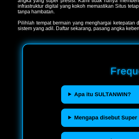
angka yang super presisi. Kami tidak hanya memberikan
infrastruktur digital yang kokoh memastikan Situs t
tanpa hambatan.
Pilihlah tempat bermain yang menghargai ketepata
sistem yang adil. Daftar sekarang, pasang angka kebe
Frequ
Apa itu SULTANWIN?
Mengapa disebut Super 