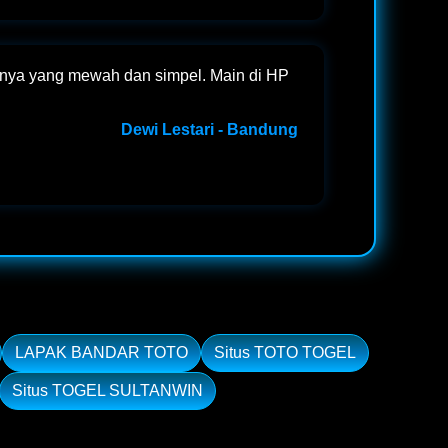
nya yang mewah dan simpel. Main di HP
Dewi Lestari - Bandung
LAPAK BANDAR TOTO
Situs TOTO TOGEL
Situs TOGEL SULTANWIN