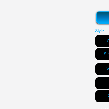
Style
C
St
V