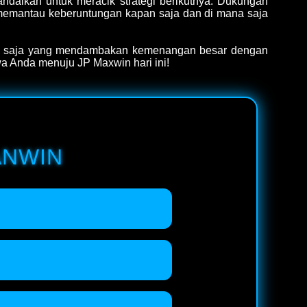
diandalkan untuk meracik strategi berikutnya. Dukungan
k memantau keberuntungan kapan saja dan di mana saja
a saja yang mendambakan kemenangan besar dengan
a Anda menuju JP Maxwin hari ini!
TANWIN