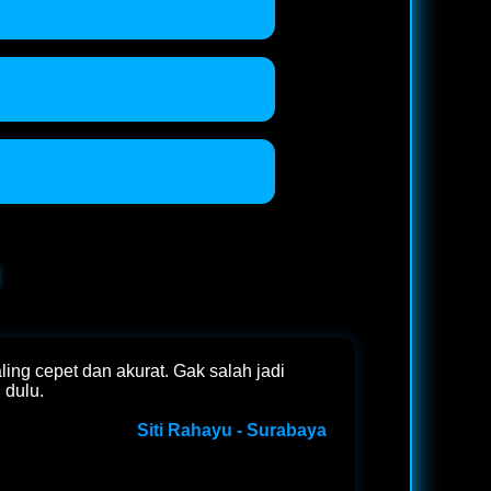
N
ling cepet dan akurat. Gak salah jadi
 dulu.
Siti Rahayu - Surabaya