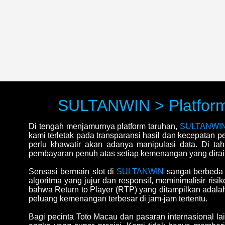
SULTANWIN > Platform 
Di tengah menjamurnya platform taruhan,
SULTANWI
kami terletak pada transparansi hasil dan kecepatan 
perlu khawatir akan adanya manipulasi data. Di 
pembayaran penuh atas setiap kemenangan yang dirai
Sensasi bermain slot di
SULTANWIN
sangat berbeda b
algoritma yang jujur dan responsif, meminimalisir ris
bahwa Return to Player (RTP) yang ditampilkan adala
peluang kemenangan terbesar di jam-jam tertentu.
Bagi pecinta Toto Macau dan pasaran internasional la