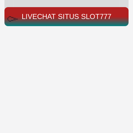
LIVECHAT SITUS SLOT777
💧
💧