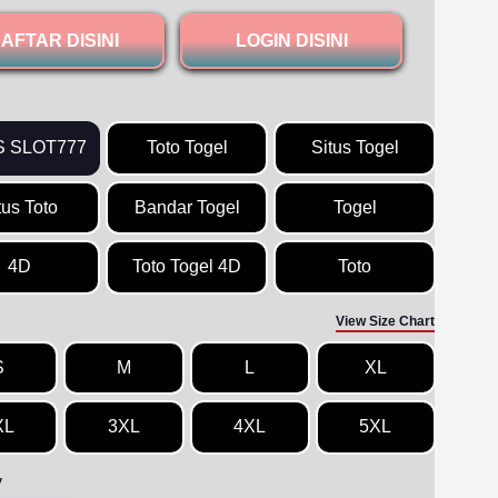
AFTAR DISINI
LOGIN DISINI
S SLOT777
Toto Togel
Situs Togel
tus Toto
Bandar Togel
Togel
4D
Toto Togel 4D
Toto
View Size Chart
S
M
L
XL
XL
3XL
4XL
5XL
y