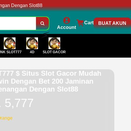
ngan Dengan Slot88
Cart
BUAT AKUN
Account
⚡️
INK SLOT777
4D
SLOT GACOR
777 $ Situs Slot Gacor Mudah
in Dengan Bet 200 Jaminan
nangan Dengan Slot88
. 5,777
range