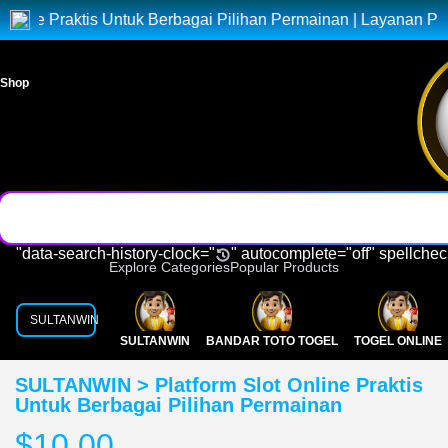
raktis Untuk Berbagai Pilihan Permainan | Layanan Premium 
Shop
"data-search-history-clock="
" autocomplete="off" spellcheck
Explore Categories
Popular Products
SULTANWIN
SULTANWIN
BANDAR TOTO TOGEL
TOGEL ONLINE
SULTANWIN > Platform Slot Online Praktis
Untuk Berbagai Pilihan Permainan
$10.00