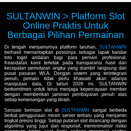
SULTANWIN > Platform Slot
Online Praktis Untuk
Berbagai Pilihan Permainan
Di tengah menjamurnya platform taruhan,
SULTANWIN
berhasil memantapkan posisinya sebagai lapak bandar
toto togel andalan bagi para pemain profesional.
Keandalan kami terletak pada transparansi hasil dan
kecepatan pemutaran angka yang diambil langsung dari
pusat pasaran WLA. Dengan sistem yang terintegrasi
penuh, pemain tidak perlu khawatir akan adanya
manipulasi data. Di tahun 2026 ini, SULTANWIN
berkomitmen untuk terus menjaga kepercayaan member
dengan memberikan jaminan pembayaran penuh atas
setiap kemenangan yang diraih.
Sensasi bermain slot di
SULTANWIN
sangat berbeda
berkat penggunaan mesin server terbaru yang menjamin
tingkat presisi tinggi. Setiap putaran slot dirancang dengan
algoritma yang jujur dan responsif, meminimalisir risiko