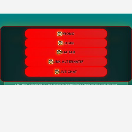
PROMO
SLOT777 $ Situs Slot Gacor Mudah Maxwin Dengan Bet 200
LOGIN
Jaminan Kemenangan Dengan Slot88
DAFTAR
LINK ALTERNATIF
Bagi pencinta permainan slot gacor yang menginginkan satu gerbang masuk ke
beragam hiburan berkelas,
SLOT777
hadir sebagai fraksi login eksklusif yang
LIVE CHAT
menjawab kebutuhan tersebut. Platform ini bukan sekadar situs biasa, melainkan
ekosistem terpadu yang merangkum slot gacor dan toto togel terbaik hari ini dalam
satu atap. Tampilannya yang responsif memastikan setiap putaran slot ataupun
pengecekan nomor togel berjalan mulus, baik di gawai maupun desktop. Inilah
jawaban atas pertanyaan banyak pemain: di mana menemukan akses cepat, aman,
dan kaya variasi permainan? Jawabannya tertuju pada satu nama, SLOT GACOR,
yang sejak awal membangun reputasi sebagai penyedia layanan terdepan.
Soalan yang paling sering muncul adalah tentang cara
login SLOT777
dan
keamanannya. Proses masuk ke dalam sistem situs SLOT777 dirancang sesimpel
mungkin tanpa mengorbankan proteksi data. Pengguna cukup menyiapkan kredensial
terdaftar, lalu mengunjungi laman utama atau link SLOT777 resmi yang selalu